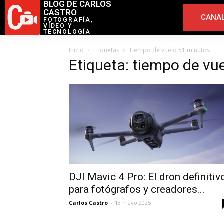
BLOG DE CARLOS
CASTRO
CANAL
FOTOGRAFÍA,
VÍDEO Y
TECNOLOGÍA
Inicio
Etiquetas
Tiempo de vuelo 51 minutos
Etiqueta: tiempo de vu
DJI Mavic 4 Pro: El dron definitiv
para fotógrafos y creadores...
Carlos Castro
-
13 mayo 2025