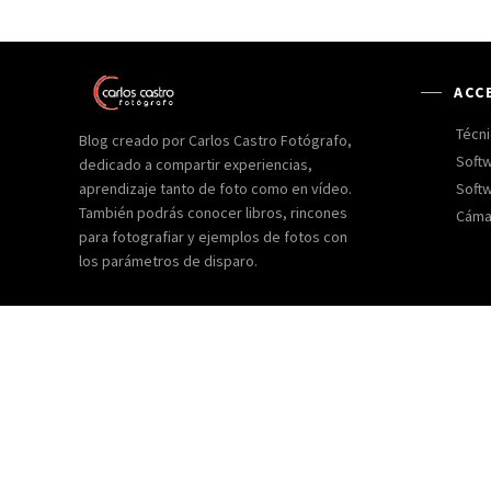
ACC
Técni
Blog creado por Carlos Castro Fotógrafo,
Softw
dedicado a compartir experiencias,
Softw
aprendizaje tanto de foto como en vídeo.
También podrás conocer libros, rincones
Cáma
para fotografiar y ejemplos de fotos con
los parámetros de disparo.