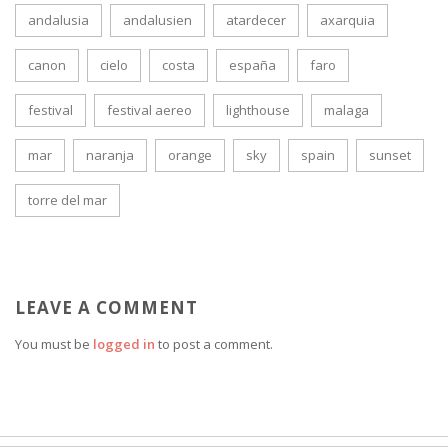
andalusia
andalusien
atardecer
axarquia
canon
cielo
costa
españa
faro
festival
festival aereo
lighthouse
malaga
mar
naranja
orange
sky
spain
sunset
torre del mar
LEAVE A COMMENT
You must be
logged in
to post a comment.