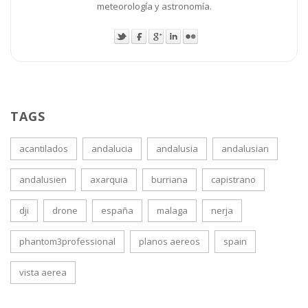
meteorología y astronomía.
TAGS
acantilados
andalucia
andalusia
andalusian
andalusien
axarquia
burriana
capistrano
dji
drone
españa
malaga
nerja
phantom3professional
planos aereos
spain
vista aerea