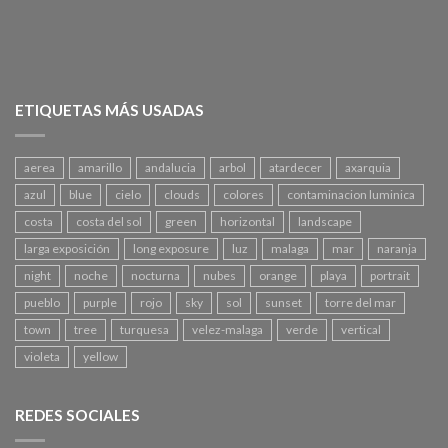
ETIQUETAS MÁS USADAS
aerea
amarillo
andalucia
arbol
atardecer
axarquia
azul
blue
cielo
clouds
colores
contaminacion luminica
costa
costa del sol
green
horizontal
landscape
larga exposición
long exposure
luz
malaga
mar
naranja
night
noche
nocturna
nubes
orange
playa
portrait
pueblo
purple
rojo
sky
sol
sunset
torre del mar
town
tree
turquesa
velez-malaga
verde
vertical
violeta
yellow
REDES SOCIALES