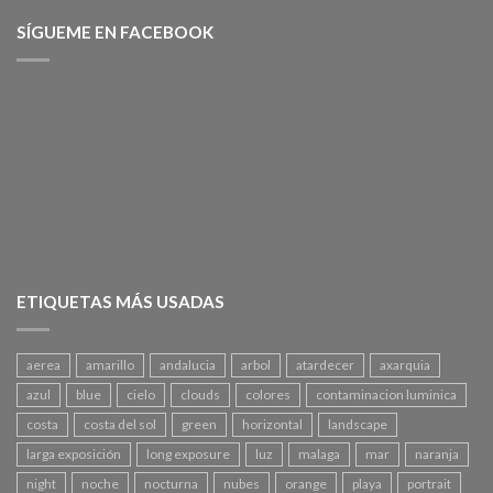
SÍGUEME EN FACEBOOK
ETIQUETAS MÁS USADAS
aerea
amarillo
andalucia
arbol
atardecer
axarquia
azul
blue
cielo
clouds
colores
contaminacion luminica
costa
costa del sol
green
horizontal
landscape
larga exposición
long exposure
luz
malaga
mar
naranja
night
noche
nocturna
nubes
orange
playa
portrait