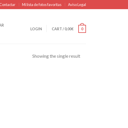
Contactar
Mi lista de fotos favoritas
Aviso Legal
AR
LOGIN
CART
/
0,00
€
0
Showing the single result