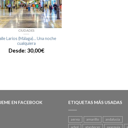
CIUDADES
alle Larios (Málaga)… Una noche
cualquiera
Desde:
30,00
€
UEME EN FACEBOOK
ETIQUETAS MÁS USADAS
aerea
amarillo
andalucia
arbol
atardecer
axarquia