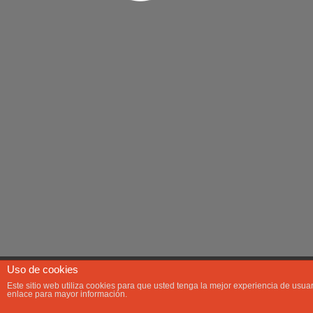
Uso de cookies
FAQ
SOBRE MÍ
CONTACTAR
MI LISTA DE FOTOS 
Este sitio web utiliza cookies para que usted tenga la mejor experiencia de us
enlace para mayor información.
Copyright 2019 ©
Carlos Castro
-
Grupo Axa