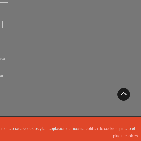
aya
o
mar
as mencionadas cookies y la aceptación de nuestra
política de cookies
, pinche el
plugin cookies