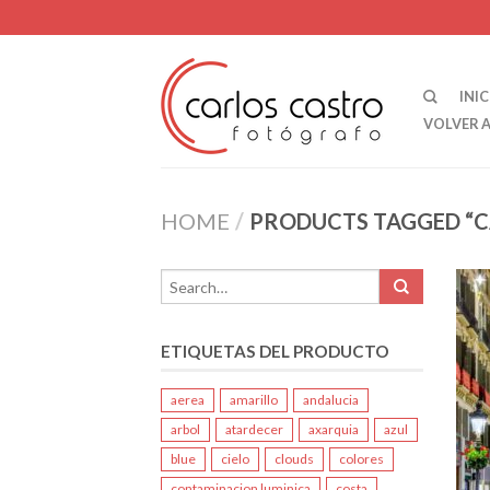
INIC
VOLVER 
HOME
/
PRODUCTS TAGGED “CA
ETIQUETAS DEL PRODUCTO
aerea
amarillo
andalucia
arbol
atardecer
axarquia
azul
blue
cielo
clouds
colores
contaminacion luminica
costa