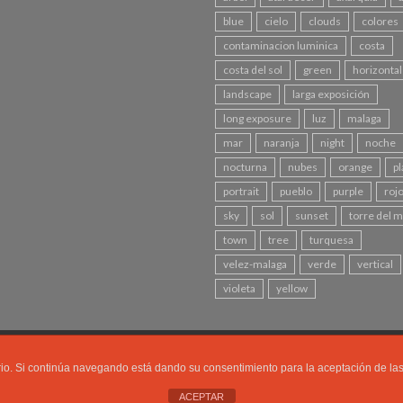
blue
cielo
clouds
colores
contaminacion luminica
costa
costa del sol
green
horizontal
landscape
larga exposición
long exposure
luz
malaga
mar
naranja
night
noche
nocturna
nubes
orange
pl
portrait
pueblo
purple
roj
sky
sol
sunset
torre del 
town
tree
turquesa
velez-malaga
verde
vertical
violeta
yellow
FAVORITAS
AVISO LEGAL
uario. Si continúa navegando está dando su consentimiento para la aceptación de l
rmedios
-
Videos de Boda en Málaga
ACEPTAR