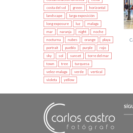
costa del sol
green
horizontal
landscape
larga exposición
long exposure
luz
malaga
mar
naranja
night
noche
C
nocturna
nubes
orange
playa
portrait
pueblo
purple
rojo
sky
sol
sunset
torre del mar
town
tree
turquesa
velez-malaga
verde
vertical
violeta
yellow
SÍG