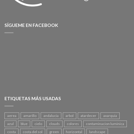
SÍGUEME EN FACEBOOK
ETIQUETAS MÁS USADAS
aerea
amarillo
andalucia
arbol
atardecer
axarquia
azul
blue
cielo
clouds
colores
contaminacion luminica
costa
costa del sol
green
horizontal
landscape