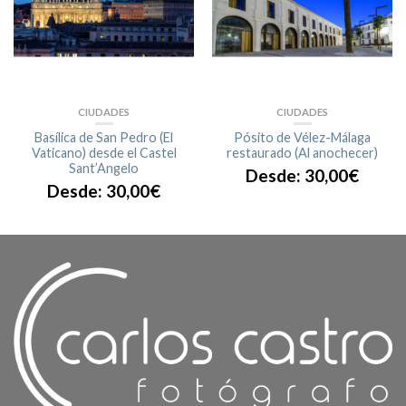
CIUDADES
CIUDADES
Basílica de San Pedro (El
Pósito de Vélez-Málaga
Vaticano) desde el Castel
restaurado (Al anochecer)
Sant’Angelo
Desde:
30,00
€
Desde:
30,00
€