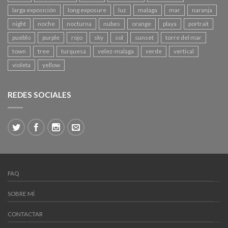
larga exposición
long exposure
luz
malaga
mar
naranja
night
noche
nocturna
nubes
orange
playa
portrait
pueblo
purple
rojo
sky
sol
sunset
torre del mar
town
tree
turquesa
velez-malaga
verde
vertical
violeta
yellow
REDES SOCIALES
FAQ
SOBRE MÍ
CONTACTAR