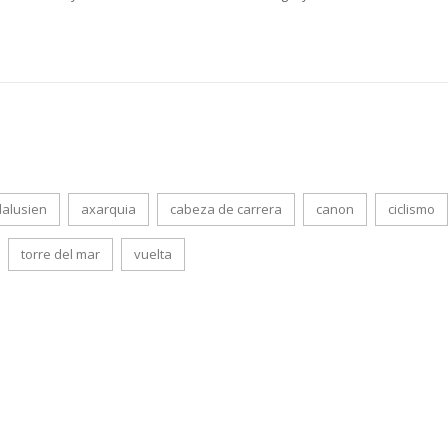
alusien
axarquia
cabeza de carrera
canon
ciclismo
torre del mar
vuelta