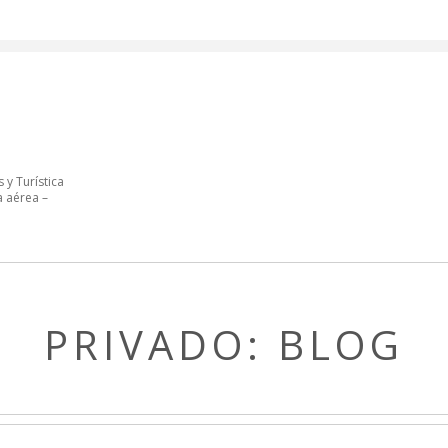
 y Turística
a aérea –
PRIVADO: BLOG