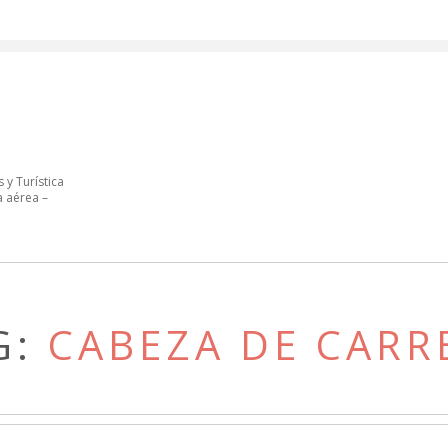
 y Turística
a aérea –
G:
CABEZA DE CARR