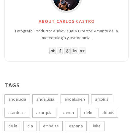
ABOUT CARLOS CASTRO
Fotógrafo, Productor audiovisual y Director. Amante de la
meteorología y astronomía.
TAGS
andalucia
andalusia
andalusien
arcoiris
atardecer
axarquia
canon
cielo
clouds
de la
dia
embalse
españa
lake