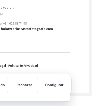
os Castro
ga
e: +34 652 83 71 98
:
hola@carloscastrofotografo.com
Legal
-
Politica de Privacidad
odo
Rechazar
Configurar