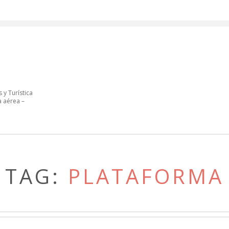
 y Turística
a aérea –
TAG:
PLATAFORMA