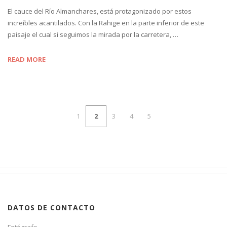
El cauce del Río Almanchares, está protagonizado por estos
increíbles acantilados. Con la Rahige en la parte inferior de este
paisaje el cual si seguimos la mirada por la carretera, …
READ MORE
1
2
3
4
5
DATOS DE CONTACTO
Fotógrafo