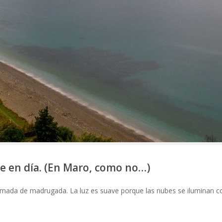
e en día. (En Maro, como no…)
omada de madrugada. La luz es suave porque las nubes se iluminan c