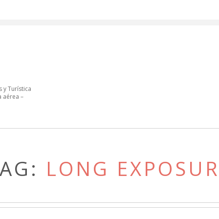
 y Turística
a aérea –
TAG:
LONG EXPOSUR