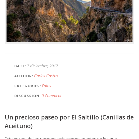
7 diciembre, 2017
DATE
Carlos Castro
AUTHOR
Fotos
CATEGORIES
0 Comment
DISCUSSION
Un precioso paseo por El Saltillo (Canillas de
Aceituno)
Este es uno de los rincones más impresionantes de los que