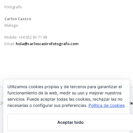
Fotógrafo
Carlos Castro
Málaga
Mobile: +34 652 83 71 98
Email:
hola@carloscastrofotografo.com
Utilizamos cookies propias y de terceros para garantizar el
funcionamiento de la web, medir su uso y mejorar nuestros
servicios. Puede aceptar todas las cookies, rechazar las no
2026 © Carlos Castro Fotógrafo - hola@carloscastrofotografo.com -
Vídeo de
necesarias o configurar sus preferencias.
Política de cookies
Boda en Málaga
-
Aviso Legal
-
Politica de Privacidad
Aceptar todo