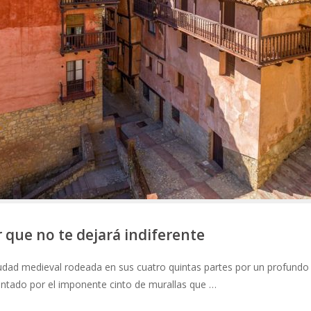
r que no te dejará indiferente
iudad medieval rodeada en sus cuatro quintas partes por un profundo
ntado por el imponente cinto de murallas que …