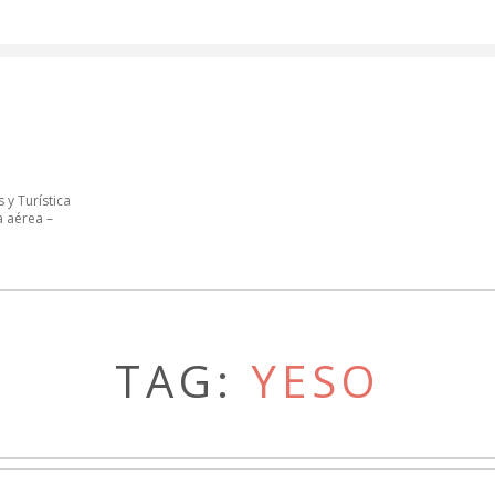
 y Turística
a aérea –
TAG:
YESO