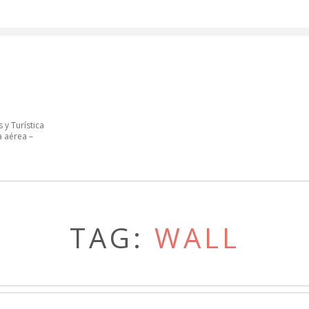
 y Turística
a aérea –
TAG:
WALL