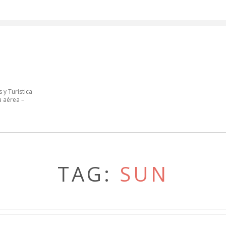
 y Turística
a aérea –
TAG:
SUN