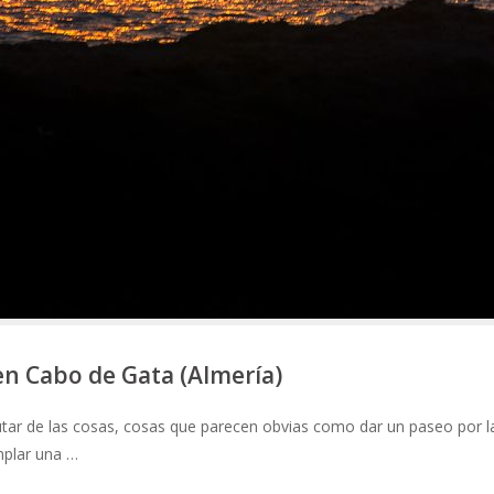
en Cabo de Gata (Almería)
utar de las cosas, cosas que parecen obvias como dar un paseo por l
emplar una …