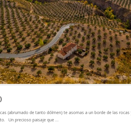
)
cas (abrumado de tanto dólmen) te asomas a un borde de las rocas 
ento. Un precioso paisaje que …