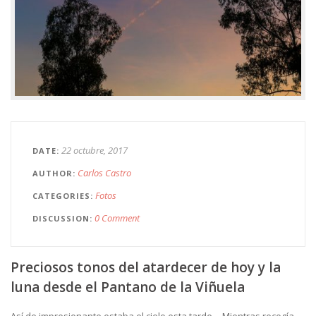
22 octubre, 2017
DATE
Carlos Castro
AUTHOR
Fotos
CATEGORIES
0 Comment
DISCUSSION
Preciosos tonos del atardecer de hoy y la
luna desde el Pantano de la Viñuela
Así de impresionante estaba el cielo esta tarde… Mientras recogía