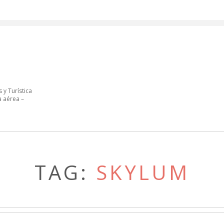
 y Turística
a aérea –
TAG:
SKYLUM