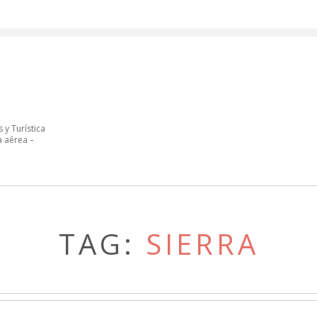
 y Turística
a aérea –
TAG:
SIERRA