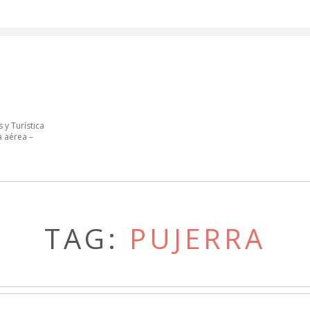
 y Turística
a aérea –
TAG:
PUJERRA