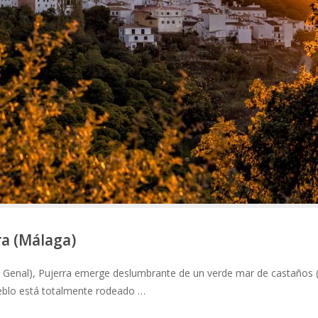
ra (Málaga)
del Genal), Pujerra emerge deslumbrante de un verde mar de castaños 
ueblo está totalmente rodeado …