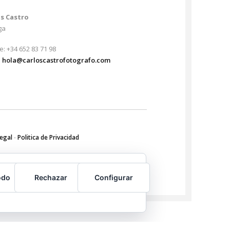
os Castro
ga
e: +34 652 83 71 98
:
hola@carloscastrofotografo.com
Legal
-
Politica de Privacidad
odo
Rechazar
Configurar