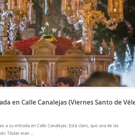
rada en Calle Canalejas (Viernes Santo de Vél
gías a su entrada en Calle Canalejas. Está claro, que una de las
do Titular eran …