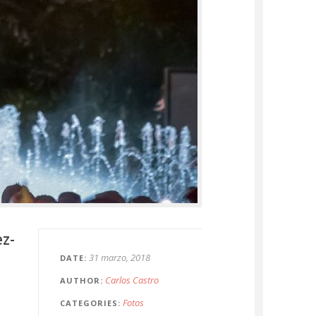
ez-
31 marzo, 2018
DATE
Carlos Castro
AUTHOR
Fotos
CATEGORIES