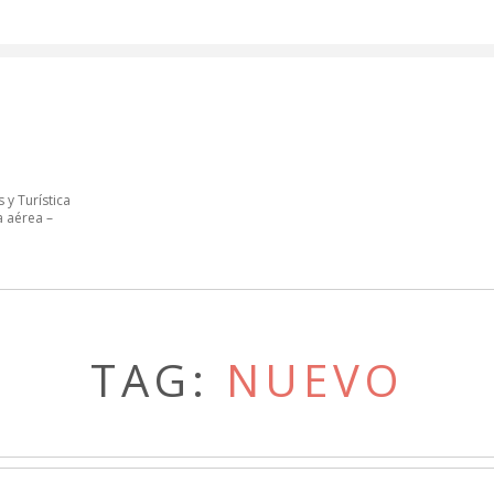
 y Turística
a aérea –
TAG:
NUEVO