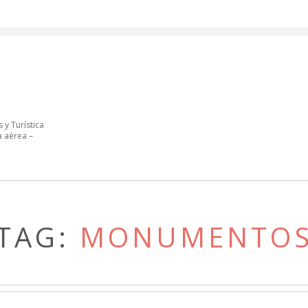
 y Turística
a aérea –
TAG:
MONUMENTO