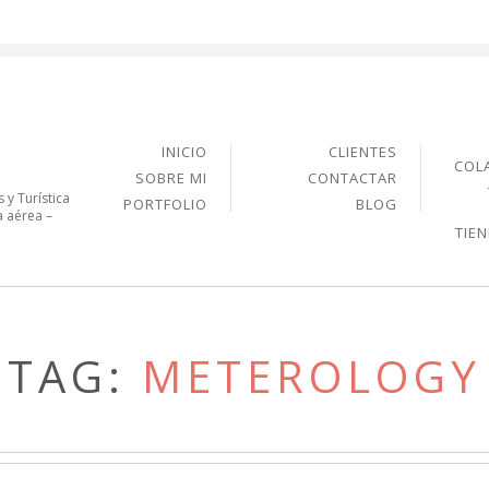
INICIO
CLIENTES
COL
SOBRE MI
CONTACTAR
 y Turística
PORTFOLIO
BLOG
a aérea –
TIE
TAG:
METEROLOGY