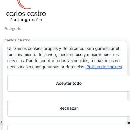
Fotógrafo
Carlos Castro
Málaga
Utilizamos cookies propias y de terceros para garantizar el
funcionamiento de la web, medir su uso y mejorar nuestros
Mobile: +34 652 83 71 98
servicios. Puede aceptar todas las cookies, rechazar las no
Email:
hola@carloscastrofotografo.com
necesarias o configurar sus preferencias.
Política de cookies
Aceptar todo
Rechazar
2026 © Carlos Castro Fotógrafo - hola@carloscastrofotografo.com -
Vídeo de
Boda en Málaga
-
Aviso Legal
-
Politica de Privacidad