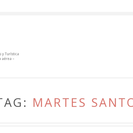
 y Turística
a aérea –
TAG:
MARTES SANT