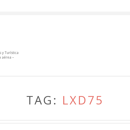
 y Turística
a aérea –
TAG:
LXD75