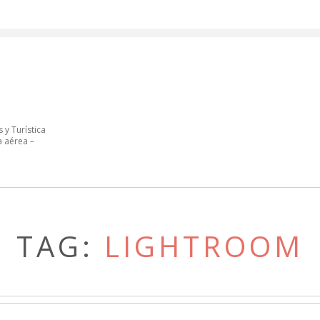
 y Turística
a aérea –
TAG:
LIGHTROOM