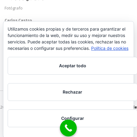
Fotógrafo
Carlos Castro
Málaga
Utilizamos cookies propias y de terceros para garantizar el
funcionamiento de la web, medir su uso y mejorar nuestros
Mobile: +34 652 83 71 98
servicios. Puede aceptar todas las cookies, rechazar las no
Email:
hola@carloscastrofotografo.com
necesarias o configurar sus preferencias.
Política de cookies
Aceptar todo
Rechazar
2026 © Carlos Castro Fotógrafo - hola@carloscastrofotografo.com -
Vídeo de
Boda en Málaga
-
Aviso Legal
-
Politica de Privacidad
Configurar