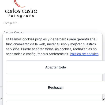
Fotógrafo
Carlos Castro
Málaga
Utilizamos cookies propias y de terceros para garantizar el
funcionamiento de la web, medir su uso y mejorar nuestros
Mobile: +34 652 83 71 98
servicios. Puede aceptar todas las cookies, rechazar las no
Email:
hola@carloscastrofotografo.com
necesarias o configurar sus preferencias.
Política de cookies
Aceptar todo
Rechazar
2026 © Carlos Castro Fotógrafo - hola@carloscastrofotografo.com -
Vídeo de
Boda en Málaga
-
Aviso Legal
-
Politica de Privacidad