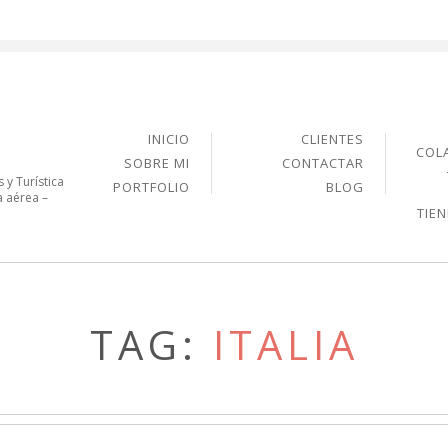
INICIO
CLIENTES
COL
SOBRE MI
CONTACTAR
 y Turística
PORTFOLIO
BLOG
a aérea –
TIE
TAG:
ITALIA