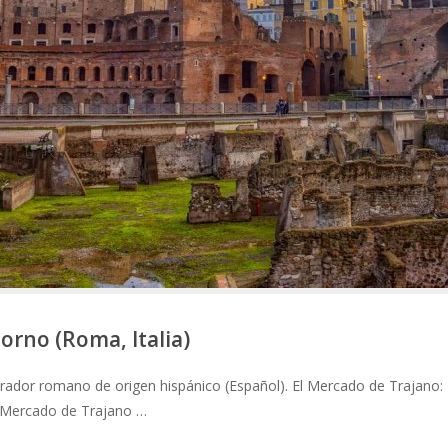
orno (Roma, Italia)
rador romano de origen hispánico (Español). El Mercado de Trajano:
el Mercado de Trajano …