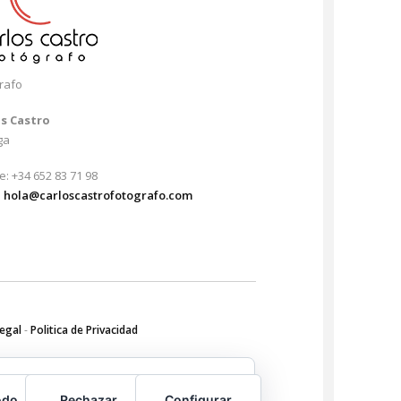
rafo
os Castro
ga
e: +34 652 83 71 98
:
hola@carloscastrofotografo.com
Legal
-
Politica de Privacidad
odo
Rechazar
Configurar