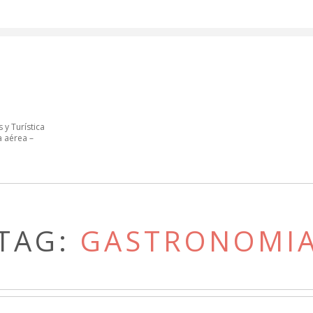
 y Turística
a aérea –
TAG:
GASTRONOMI