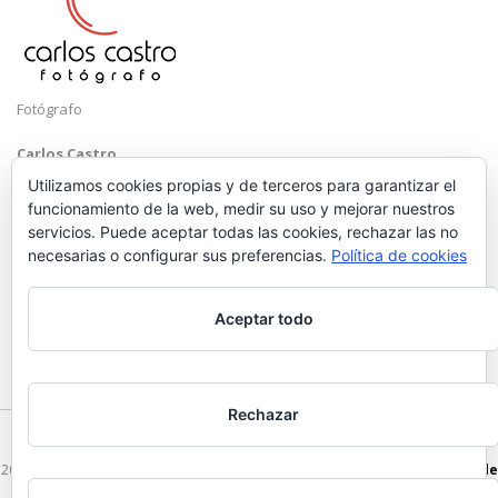
Fotógrafo
Carlos Castro
Málaga
Utilizamos cookies propias y de terceros para garantizar el
funcionamiento de la web, medir su uso y mejorar nuestros
Mobile: +34 652 83 71 98
servicios. Puede aceptar todas las cookies, rechazar las no
Email:
hola@carloscastrofotografo.com
necesarias o configurar sus preferencias.
Política de cookies
Aceptar todo
Rechazar
2026 © Carlos Castro Fotógrafo - hola@carloscastrofotografo.com -
Vídeo de
Boda en Málaga
-
Aviso Legal
-
Politica de Privacidad