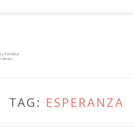
 y Turística
a aérea –
TAG:
ESPERANZA