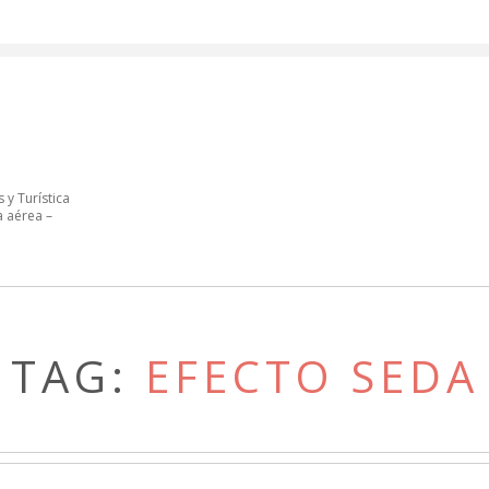
 y Turística
a aérea –
TAG:
EFECTO SEDA