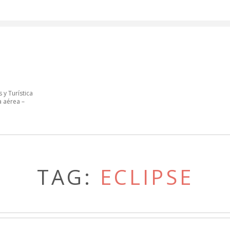
 y Turística
a aérea –
TAG:
ECLIPSE