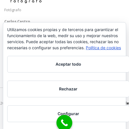
Fotógrafo
Carlos Castro
Málaga
Utilizamos cookies propias y de terceros para garantizar el
funcionamiento de la web, medir su uso y mejorar nuestros
Mobile: +34 652 83 71 98
servicios. Puede aceptar todas las cookies, rechazar las no
Email:
hola@carloscastrofotografo.com
necesarias o configurar sus preferencias.
Política de cookies
Aceptar todo
Rechazar
2026 © Carlos Castro Fotógrafo - hola@carloscastrofotografo.com -
Vídeo de
Boda en Málaga
-
Aviso Legal
-
Politica de Privacidad
Configurar