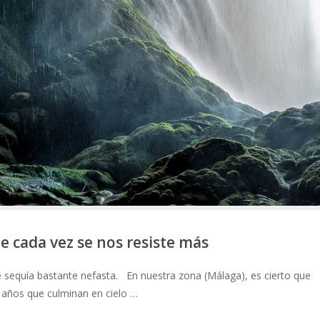
ue cada vez se nos resiste más
 sequía bastante nefasta. En nuestra zona (Málaga), es cierto que
años que culminan en cielo …