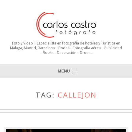
Foto y Vídeo | Especialista en fotografía de hoteles y Turística en
Malaga, Madrid, Barcelona – Bodas – Fotografía aérea – Publicidad
– Books – Decoración – Drones
MENU
Inicio
TAG:
CALLEJON
Sobre mi
Portfolio
Clientes
Contactar