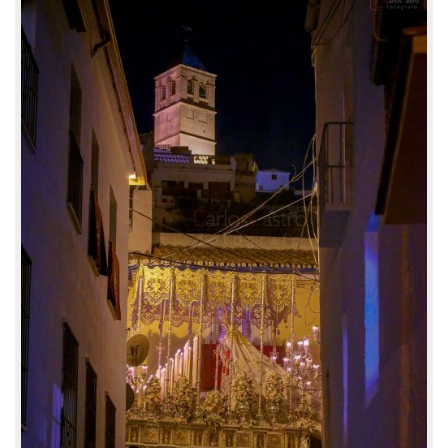
Blog
Marcas colaboradoras
Trabaja con Nosotros
Tienda de Fotos
Tour Virtual 360