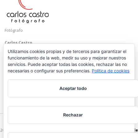
Fotógrafo
Carlos Castro
Málaga
Utilizamos cookies propias y de terceros para garantizar el
funcionamiento de la web, medir su uso y mejorar nuestros
Mobile: +34 652 83 71 98
servicios. Puede aceptar todas las cookies, rechazar las no
Email:
hola@carloscastrofotografo.com
necesarias o configurar sus preferencias.
Política de cookies
Aceptar todo
Rechazar
2026 © Carlos Castro Fotógrafo - hola@carloscastrofotografo.com -
Vídeo de
Boda en Málaga
-
Aviso Legal
-
Politica de Privacidad