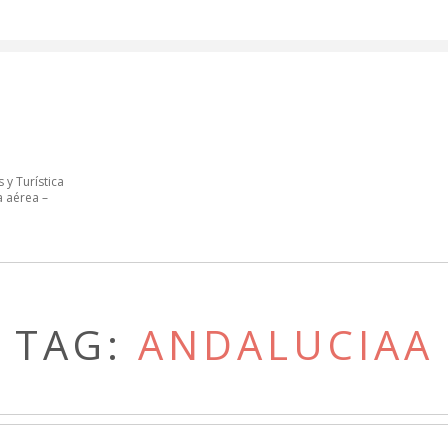
 y Turística
a aérea –
TAG:
ANDALUCIAA