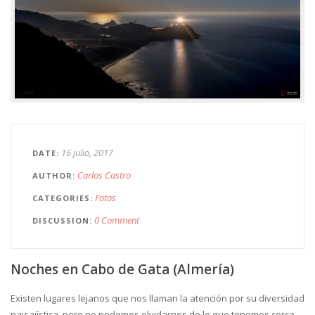
16 julio, 2017
DATE
Carlos Castro
AUTHOR
Fotos
CATEGORIES
0 Comment
DISCUSSION
Noches en Cabo de Gata (Almería)
Existen lugares lejanos que nos llaman la atención por su diversidad
paisajística, pero no podemos olvidarnos de lo que tenemos cerca.