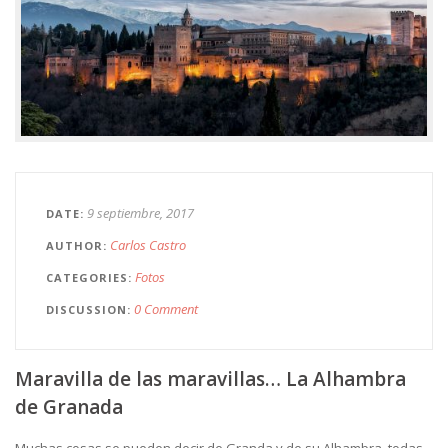
9 septiembre, 2017
DATE
Carlos Castro
AUTHOR
Fotos
CATEGORIES
0 Comment
DISCUSSION
Maravilla de las maravillas… La Alhambra
de Granada
Muchas cosas se pueden decir de Granda y de su Alhambra, todas