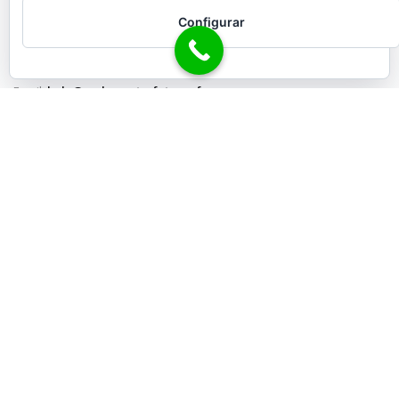
Carlos Castro
Configurar
Málaga
Mobile: +34652837198
Email:
hola@carloscastrofotografo.com
Fotógrafo de Hoteles
Fotógrafo de Restaurantes
Fotógrafo de Comida
Fotógrafo de Eventos
Fotógrafo de Inmobiliaria