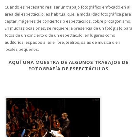
Blog
Cuando es necesario realizar un trabajo fotográfico enfocado en al
área del espectáculo, es habitual que la modalidad fotográfica para
Marcas colaboradoras
captar imágenes de conciertos o espectáculos, cobre protagonismo.
En muchas ocasiones, se requiere la presencia de un fotógrafo para
Trabaja con Nosotros
fotos de un concierto o de un espectáculo, en lugares como
Tienda de Fotos
auditorios, espacios al aire libre, teatros, salas de música o en
locales pequeños.
Tour Virtual 360
AQUÍ UNA MUESTRA DE ALGUNOS TRABAJOS DE
FOTOGRAFÍA DE ESPECTÁCULOS